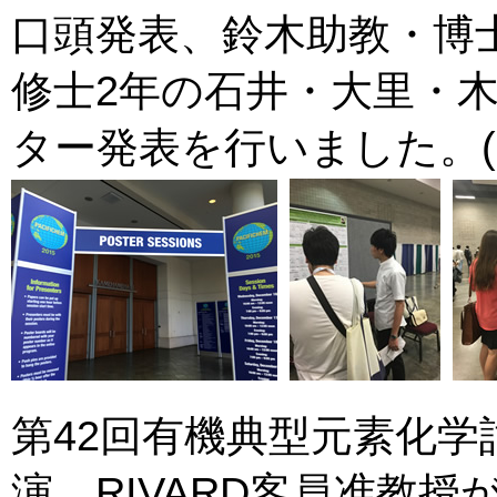
口頭発表、鈴木助教・博
修士2年の石井・大里・
ター発表を行いました。(201
第42回有機典型元素化
演、RIVARD客員准教