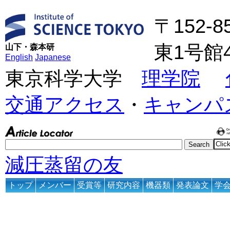
〒152-
東1号館
山下・森本研
English
Japanese
東京科学大学
理学院
交通アクセス
・
キャンパ
減圧蒸留の友
トップ
メンバー
受賞等
研究内容
機器類
発表論文
学