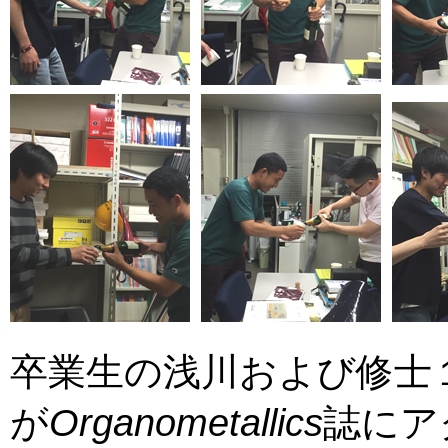
卒業生の浅川および修士
が
Organometallics
誌にア