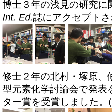
博士３年の浅見の研究に
Int. Ed.
誌にアクセプトされま
修士２年の北村・塚原、
型元素化学討論会で発表
ター賞を受賞しました。(201