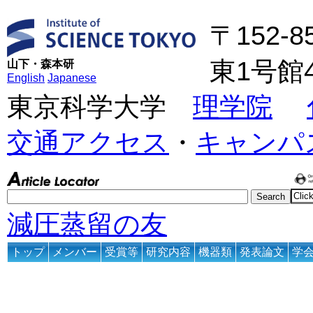
〒152-
東1号館
山下・森本研
English
Japanese
東京科学大学
理学院
交通アクセス
・
キャンパ
減圧蒸留の友
トップ
メンバー
受賞等
研究内容
機器類
発表論文
学