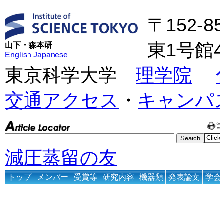
〒152-
東1号館
山下・森本研
English
Japanese
東京科学大学
理学院
交通アクセス
・
キャンパ
減圧蒸留の友
トップ
メンバー
受賞等
研究内容
機器類
発表論文
学