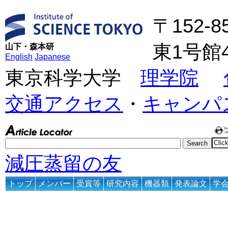
〒152-
東1号館
山下・森本研
English
Japanese
東京科学大学
理学院
交通アクセス
・
キャンパ
減圧蒸留の友
トップ
メンバー
受賞等
研究内容
機器類
発表論文
学