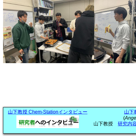
山下教授 Chem-Stationインタビュー
山下教授
(
Angew
山下教授
研究内容